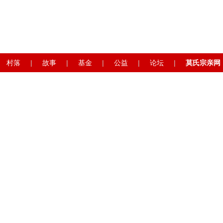
村落
|
故事
|
基金
|
公益
|
论坛
|
莫氏宗亲网