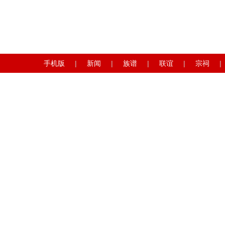
手机版
|
新闻
|
族谱
|
联谊
|
宗祠
|