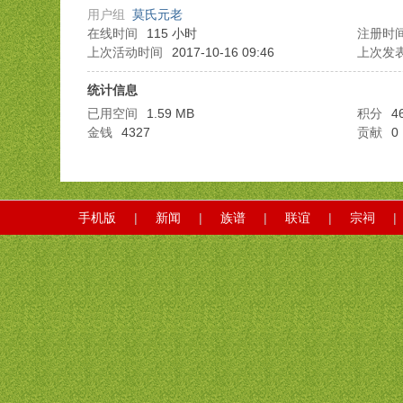
用户组
莫氏元老
在线时间
115 小时
注册时
上次活动时间
2017-10-16 09:46
上次发
统计信息
已用空间
1.59 MB
积分
4
金钱
4327
贡献
0
手机版
|
新闻
|
族谱
|
联谊
|
宗祠
|