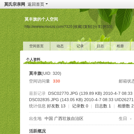
莫氏宗亲网
返回首页
莫丰旗的个人空间
http://wwww.moszq.com/?320
[收藏]
[复制]
[分享]
[RSS]
空间首页
动态
记录
日志
相册
个人资料
莫丰旗
(UID: 320)
空间访问量
330
邮箱状
最新记录
DSC02770.JPG (139.89 KB) 2010-4-7 08:33
DSC02835.JPG (143.05 KB) 2010-4-7 08:33 UID262715
统计信息
好友数 13
|
记录数 0
|
日志数 1
|
相册数 2
出生地
中国 广西壮族自治区
生日
-
活跃概况