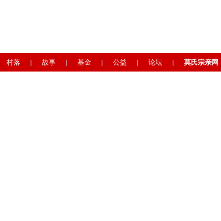
村落
|
故事
|
基金
|
公益
|
论坛
|
莫氏宗亲网