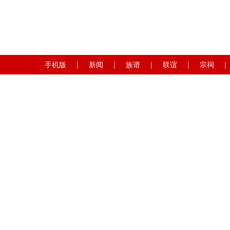
手机版
|
新闻
|
族谱
|
联谊
|
宗祠
|