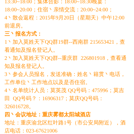
13:30~18:00；集体合影：18:00~18:30晚宴：
18:00~20:00；住宿丶亲情交流：20:00~24:00；
4丶散会返程：2015年9月20日（星期天）中午12:00
前退房。
三丶报名方式：
1丶加入莫姓天下QQ群19群--西南群 215653421，查
看通知及报名登记人。
2丶加入莫姓天下QQ群--重庆群 226801918，查看通
知及报名登记人。
3丶参会人员报名，发送准确：姓名丶籍贯丶电话，
工作单位丶工作地点以及是否住宿。
4丶名单统计人员：莫英茂 QQ号码：475996；莫吉
田 QQ号码？：16906317；莫庆QQ号码：
326016728。
四丶会议地址：重庆雾都太阳城酒店
地址：重庆渝北区红叶路1号（市公安局附近），酒
店电话：023-67621006