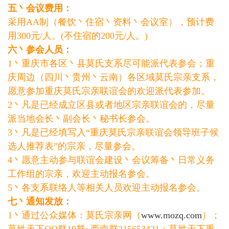
五丶会议费用：
采用AA制（餐饮丶住宿丶资料丶会议室），预计费
用300元/人。(不住宿的200元/人。)
六丶参会人员：
1丶重庆市各区丶县莫氏支系尽可能派代表参会；重
庆周边（四川丶贵州丶云南）各区域莫氏宗亲支系，
愿意参加重庆莫氏宗亲联谊会的欢迎派代表参加。
2丶凡是已经成立区县或者地区宗亲联谊会的，尽量
派当地会长丶副会长丶秘书长参会。
3丶凡是已经填写入“重庆莫氏宗亲联谊会领导班子候
选人推荐表”的宗亲，尽量参会。
4丶愿意主动参与联谊会建设丶会议筹备丶日常义务
工作组的宗亲，欢迎主动报名参会。
5丶各支系联络人等相关人员欢迎主动报名参会。
七丶通知发放：
1丶通过公众媒体：莫氏宗亲网（
www.mozq.com
）；