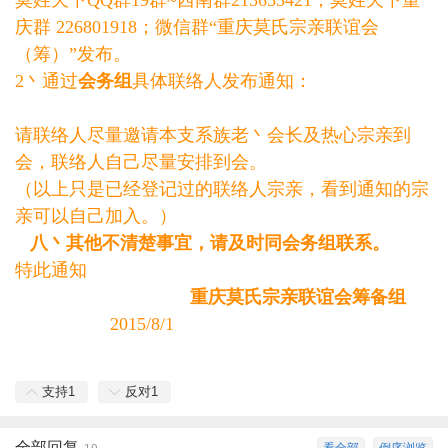
莫姓天下QQ群19群~西南群215653421；莫姓天下重
庆群 226801918；微信群“重庆莫氏宗亲联谊会
（筹）”发布。
2丶通过
会务组
具体联络人发布通知：
请联络人尽量邀请本支系族老丶会长及热心宗亲到
会，联络人自己尽量安排到会。
（以上只是已经登记过的联络人宗亲，看到通知的宗
亲可以自己加入。）
八丶其他不清楚事宜，请及时同会务组联系。
特此通知
重庆莫氏宗亲联谊会筹备组
2015/8/1
支持
1
反对
1
全部回复