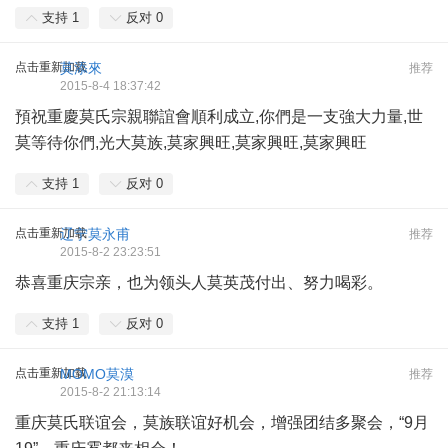
支持
1
反对
0
点击重新加载
莫添來
推荐
2015-8-4 18:37:42
預祝重慶莫氏宗親聯誼會順利成立,你們是一支強大力量,世
莫等待你們,光大莫族,莫家興旺,莫家興旺,莫家興旺
支持
1
反对
0
点击重新加载
辽宁莫永甫
推荐
2015-8-2 23:23:51
恭喜重庆宗亲，也为领头人莫英茂付出、努力喝彩。
支持
1
反对
0
点击重新加载
MOMO莫漠
推荐
2015-8-2 21:13:14
重庆莫氏联谊会，莫族联谊好机会，增强团结多聚会，“9月